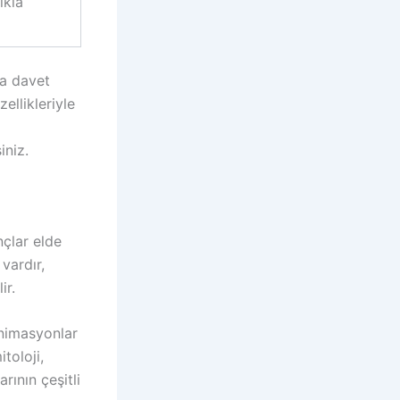
ıkla
na davet
ellikleriyle
iniz.
çlar elde
 vardır,
ir.
 animasyonlar
itoloji,
rının çeşitli