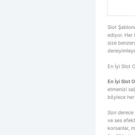
Slot Şablon
ediyor. Her 
size benzers
deneyimleyer
En İyi Slot 
En İyi Slot 
etmenizi sağ
böylece her 
Son derece 
ve ses efektl
korsanlar, m