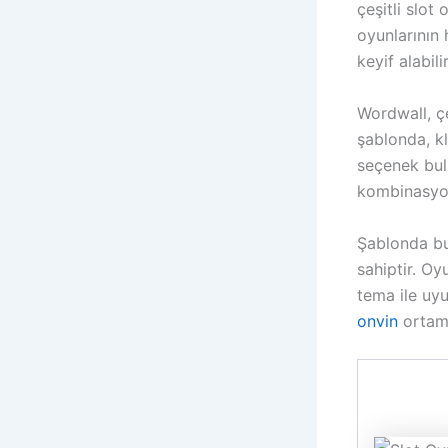
çeşitli slot
oyunlarının
keyif alabilir
Wordwall, çe
şablonda, k
seçenek bulu
kombinasyon
Şablonda bul
sahiptir. Oy
tema ile uyu
onvin
ortamı