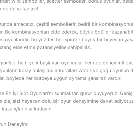
vardır: wild semboller, scatter semboller, bonus oyunlar, bed
 ve daha fazlası!
nunda amacınız, çeşitli sembollerin belirli bir kombinasyonu
r. Bu kombinasyonları elde ederek, büyük ödüller kazanabili
ns oyunlarıdır, bu yüzden her spin’de büyük bir heyecan yaş
azanç elde etme potansiyeline sahipsiniz.
Oyunları
, hem yeni başlayan oyuncular hem de deneyimli oyu
unların kolay anlaşılabilir kuralları vardır ve çoğu oyunun
rdır, böylece her bütçeye uygun oynama şansınız vardır.
ere En İyi Slot Oyunları’nı sunmaktan gurur duyuyoruz. Geni
mizle, sizi heyecan dolu bir oyun deneyimine davet ediyor
kazançlarınızı katlayın!
yun Deneyimi