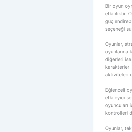
Bir oyun oyn
etkinliktir. 
güçlendirebi
seçeneği su
Oyunlar, str
oyunlarına ka
diğerleri is
karakterleri
aktiviteleri 
Eğlenceli oy
etkileyici se
oyuncuları i
kontrolleri 
Oyunlar, tek