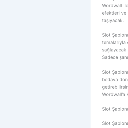
Wordwall ile
efektleri ve 
taşıyacak.
Slot Şablonu
temalarıyla 
sağlayacak 
Sadece şansı
Slot Şablon
bedava dönüş
getirebilirs
Wordwall’a k
Slot Şablon
Slot Şablon