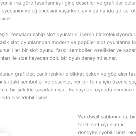
 oyunlarına göre tasarlanmış ilginç desenler ve grafikler bulun
 heyecanını ve eğlencesini yaşarken, aynı zamanda görsel o
siniz.
şitli temalara sahip slot oyunlarını içeren bir koleksiyondur
lasik slot oyunlarından modern ve popüler slot oyunlarına k
nur. Her bir slot oyunu, farklı semboller, özellikler ve kaza
ları ile size heyecan dolu bir oyun deneyimi sunar.
unan grafikler, canlı renklerle dikkat çeken ve göz alıcı ta
unlardaki semboller ve desenler, her bir tema için özenle seç
mlu bir şekilde tasarlanmıştır. Bu sayede, oyunda kendinizi
nda hissedebilirsiniz.
Wordwall şablonunda, bir
farklı slot oyunlarını
deneyimleyebilirsiniz. Her